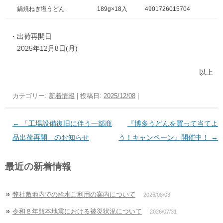
鍋焼ねぎ塩うどん
189g×18入
4901726015704
・出荷再開日
2025年12月8日(月)
以上
カテゴリー:
新着情報
| 投稿日:
2025/12/08
|
投
←
「工場設備復旧に伴う一部商
『博多うどんを買って当てよ
稿
品出荷再開」のお知らせ
う！キャンペーン』開催中！
→
ナ
最近の新着情報
ビ
ゲ
ー
弊社敷地内での給水ご利用の案内について
2026/08/03
シ
令和８年熊本地震における被災状況について
2026/07/31
ョ