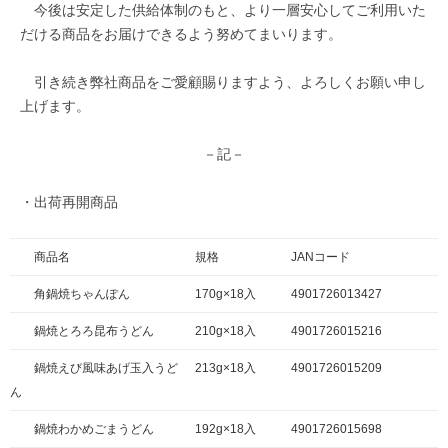
今後は安定した供給体制のもと、より一層安心してご利用いた
だける商品をお届けできるよう努めてまいります。
引き続き弊社商品をご愛顧賜りますよう、よろしくお願い申し
上げます。
－記－
・出荷再開商品
商品名
規格
JANコード
角鍋焼ちゃんぽん
170g×18入
4901726013427
鍋焼とろろ昆布うどん
210g×18入
4901726015216
鍋焼えび風味あげ玉入うど
213g×18入
4901726015209
ん
鍋焼わかめごまうどん
192g×18入
4901726015698