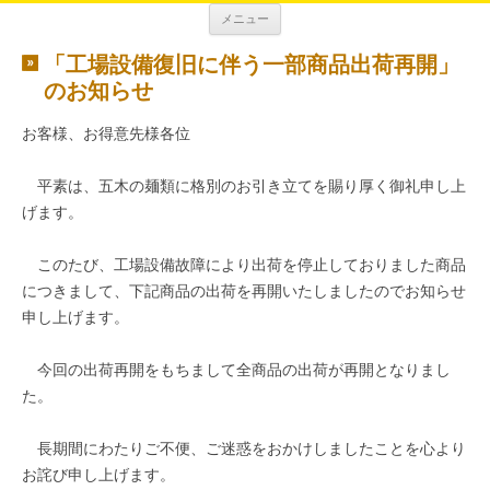
コ
新着情報
五木食品 新着情報
メニュー
ン
テ
ン
「工場設備復旧に伴う一部商品出荷再開」
ツ
のお知らせ
へ
ス
キ
お客様、お得意先様各位
ッ
プ
平素は、五木の麺類に格別のお引き立てを賜り厚く御礼申し上
げます。
このたび、工場設備故障により出荷を停止しておりました商品
につきまして、下記商品の出荷を再開いたしましたのでお知らせ
申し上げます。
今回の出荷再開をもちまして全商品の出荷が再開となりまし
た。
長期間にわたりご不便、ご迷惑をおかけしましたことを心より
お詫び申し上げます。