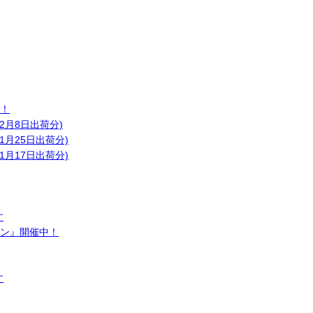
！
月8日出荷分)
月25日出荷分)
月17日出荷分)
す
ン』開催中！
す